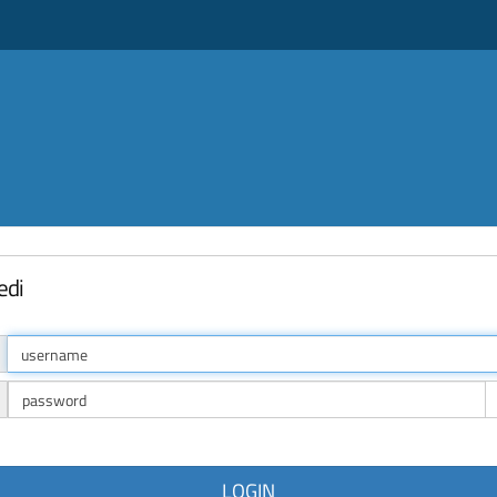
edi
LOGIN