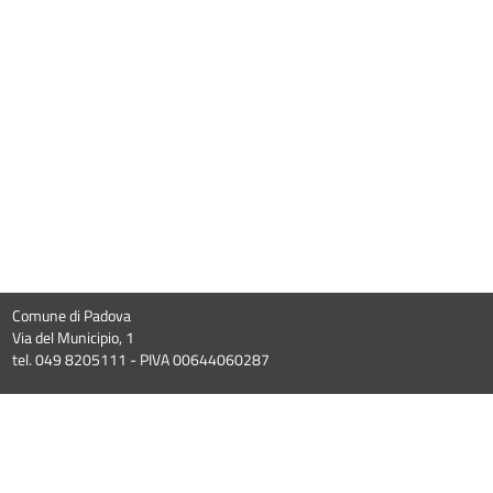
Comune di Padova
Via del Municipio, 1
tel. 049 8205111 - PIVA 00644060287